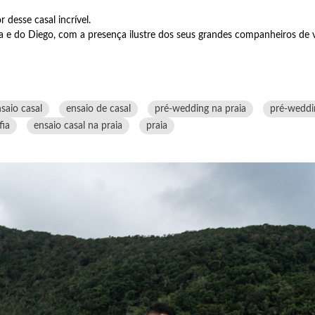
 desse casal incrível.
cia e do Diego, com a presença ilustre dos seus grandes companheiros de 
saio casal
ensaio de casal
pré-wedding na praia
pré-weddi
fia
ensaio casal na praia
praia