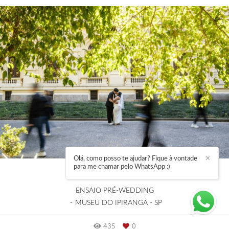
Olá, como posso te ajudar? Fique à vontade
✕
para me chamar pelo WhatsApp :)
BIANCA E YURI
ENSAIO PRÉ-WEDDING
MUSEU DO IPIRANGA - SP
435
0