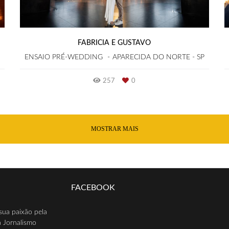
FABRICIA E GUSTAVO
ENSAIO PRÉ-WEDDING
APARECIDA DO NORTE - SP
257
0
MOSTRAR MAIS
FACEBOOK
sua paixão pela
a Jornalismo